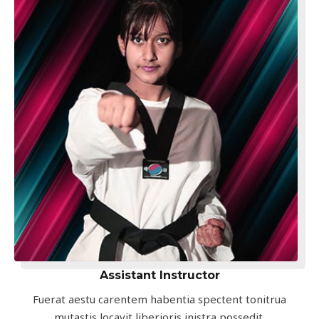
Assistant Instructor
Fuerat aestu carentem habentia spectent tonitrua
mutastis locavit liberioris inistra possedit.