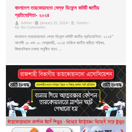
বাংলাদেশ তায়কোয়ানদো সেল্ফ ডিফেন্স কমিটি জাতীয়
প্রতিযোগিতা- ২০২৪
Admin
•
January 25, 2024
•
Events
•
No Comments
বাংলাদেশ তায়কোয়ানদো সেল্ফ ডিফেন্স কমিটি জাতীয় প্রতিযোগিতা- ২০২৪”
আগামী ১৯ এবং ২০ ফেব্রুয়ারী, ২০২৪ তারিখে জাতীয় ক্রীড়া পরিষধ,
জিমনেসিয়াম ঢাকায় অনুষ্ঠিত হবে। …