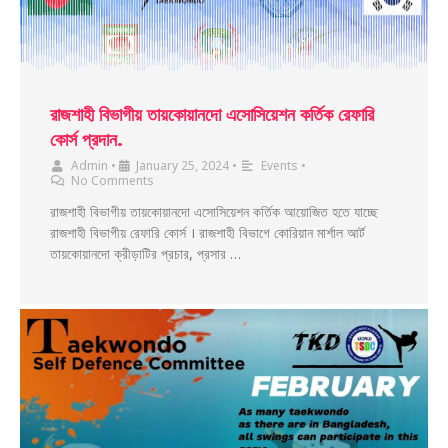
রাজশাহী বিভাগীয় তায়কোয়ানদো এসোসিয়েশন কর্তিক রেফারি
কোর্স প্রদান.
Admin
•
January 25, 2024
•
Events
•
No Comments
রাজশাহী বিভাগীয় তায়কোয়ানদো এসোসিয়েশন কর্তিক আয়োজিত হতে যাচ্ছে
রাজশাহী বিভাগীয় রেফারি কোর্স । রাজশাহী বিভাগে কোরিয়ান মার্শাল আর্ট
তায়কোয়ানদো ক্রীড়াটির প্রচার, প্রসার …