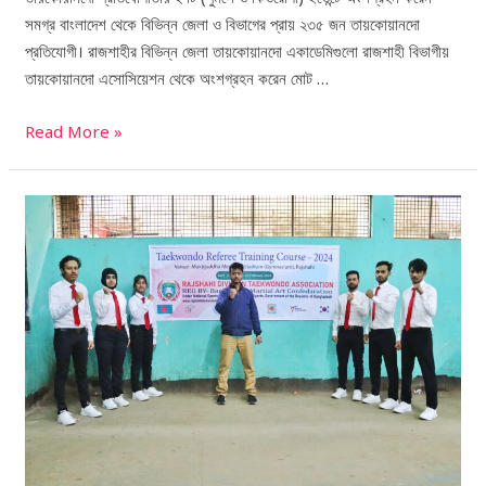
সমগ্র বাংলাদেশ থেকে বিভিন্ন জেলা ও বিভাগের প্রায় ২৩৫ জন তায়কোয়ানদো
প্রতিযোগী। রাজশাহীর বিভিন্ন জেলা তায়কোয়ানদো একাডেমিগুলো রাজশাহী বিভাগীয়
তায়কোয়ানদো এসোসিয়েশন থেকে অংশগ্রহন করেন মোট …
Read More »
রাজশাহী
বিভাগীয়
তায়কোয়ানদো
এসোসিয়েশন
কর্তৃক
তায়কোয়ানদো
রেফারি
ট্রেনিং
কোর্স-
২০২৪
এর