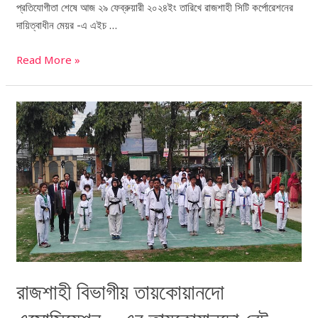
প্রতিযোগীতা শেষে আজ ২৯ ফেব্রুয়ারী ২০২৪ইং তারিখে রাজশাহী সিটি কর্পোরেশনের
দায়িত্বাধীন মেয়র -এ এইচ …
Read More »
রাজশাহী
বিভাগীয়
তায়কোয়ানদো
এসোসিয়েশন
–
এর
তায়কোয়ানদো
বেল্ট
টেস্ট
কর্মসূচি
রাজশাহী বিভাগীয় তায়কোয়ানদো
(ফেব্রুয়ারী)
২০২৪