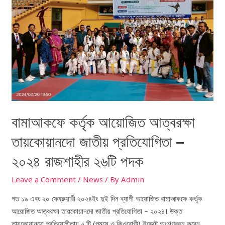
তায়কোয়ানদো
জাতীয়
প্রতিযোগিতা
–
২০২৪
রাজশাহীর
২৬টি
পদক
বামাআকফে কর্তৃক আয়োজিত আত্বরক্ষা
তায়কোয়ানদো জাতীয় প্রতিযোগিতা –
২০২৪ রাজশাহীর ২৬টি পদক
Leave a Comment
/
News
/ By
Admin
গত ১৯ এবং ২০ ফেব্রুয়ারী ২০২৪ইং দুই দিন ব্যাপী আয়োজিত বামাআকফে কর্তৃক
আয়োজিত আত্বরক্ষা তায়কোয়ানদো জাতীয় প্রতিযোগিতা – ২০২৪। উক্ত
তায়কোয়ানদো প্রতিযোগীতায় ২ টি (পুমসে ও কিওরোগী) ইভেন্টে অংশগ্রহন করেন